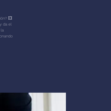
ión? 💥
y da el
 la
ionando