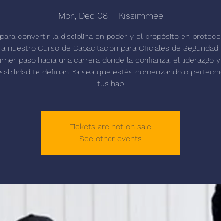
Mon, Dec 08
  |  
Kissimmee
 para convertir la disciplina en poder y el propósito en protecc
a nuestro Curso de Capacitación para Oficiales de Seguridad 
imer paso hacia una carrera donde la confianza, el liderazgo y
sabilidad te definan. Ya sea que estés comenzando o perfecc
tus hab
Tickets are not on sale
See other events