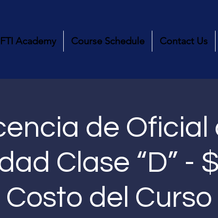
FTI Academy
Course Schedule
Contact Us
cencia de Oficial
dad Clase “D” - 
Costo del Curso