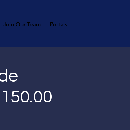
Join Our Team
Portals
 de
$150.00