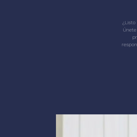
¿Listo
Únete 
pr
respon